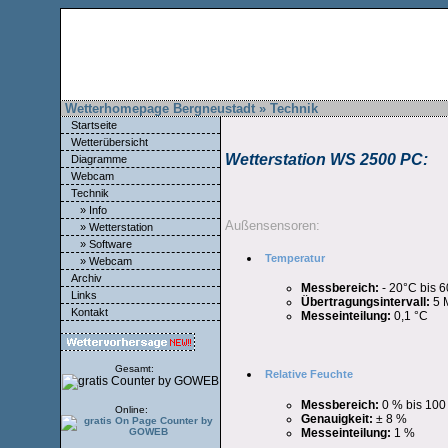
Wetterhomepage Bergneustadt » Technik
Startseite
Wetterübersicht
Wetterstation WS 2500 PC:
Diagramme
Webcam
Technik
» Info
Außensensoren:
» Wetterstation
» Software
Temperatur
» Webcam
Archiv
Messbereich:
- 20°C bis 
Links
Übertragungsintervall:
5 
Kontakt
Messeinteilung:
0,1 °C
Gesamt:
Relative Feuchte
Messbereich:
0 % bis 10
Online:
Genauigkeit:
± 8 %
Messeinteilung:
1 %