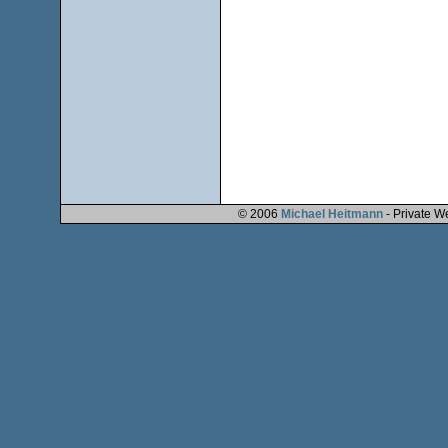
© 2006
Michael Heitmann
- Private W