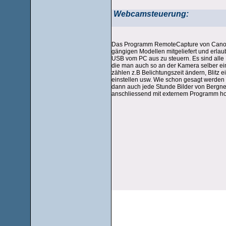
Webcamsteuerung:
Das Programm RemoteCapture von Canon 
gängigen Modellen mitgeliefert und erla
USB vom PC aus zu steuern. Es sind alle
die man auch so an der Kamera selber ei
zählen z.B Belichtungszeit ändern, Blitz e
einstellen usw. Wie schon gesagt werde
dann auch jede Stunde Bilder von Bergn
anschliessend mit externem Programm h