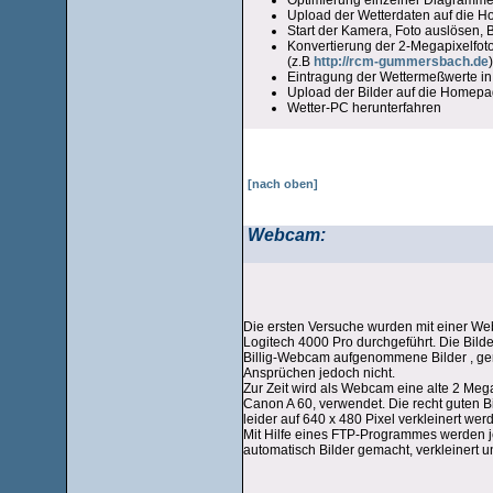
Upload der Wetterdaten auf die 
Start der Kamera, Foto auslösen, 
Konvertierung der 2-Megapixelfot
(z.B
http://rcm-gummersbach.de
Eintragung der Wettermeßwerte in
Upload der Bilder auf die Homep
Wetter-PC herunterfahren
[nach oben]
Webcam:
Die ersten Versuche wurden mit einer W
Logitech 4000 Pro durchgeführt. Die Bilde
Billig-Webcam aufgenommene Bilder , g
Ansprüchen jedoch nicht.
Zur Zeit wird als Webcam eine alte 2 Meg
Canon A 60, verwendet. Die recht guten 
leider auf 640 x 480 Pixel verkleinert wer
Mit Hilfe eines FTP-Programmes werden j
automatisch Bilder gemacht, verkleinert